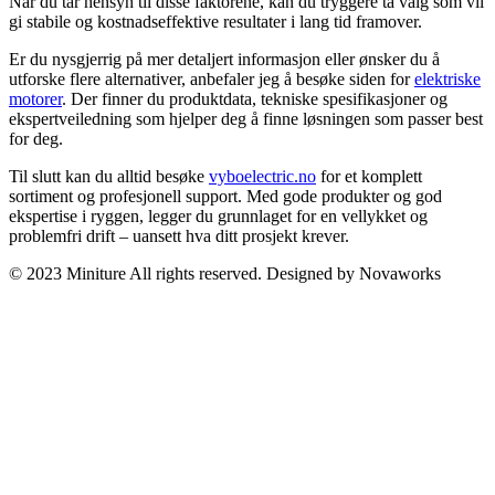
Når du tar hensyn til disse faktorene, kan du tryggere ta valg som vil
gi stabile og kostnadseffektive resultater i lang tid framover.
Er du nysgjerrig på mer detaljert informasjon eller ønsker du å
utforske flere alternativer, anbefaler jeg å besøke siden for
elektriske
motorer
. Der finner du produktdata, tekniske spesifikasjoner og
ekspertveiledning som hjelper deg å finne løsningen som passer best
for deg.
Til slutt kan du alltid besøke
vyboelectric.no
for et komplett
sortiment og profesjonell support. Med gode produkter og god
ekspertise i ryggen, legger du grunnlaget for en vellykket og
problemfri drift – uansett hva ditt prosjekt krever.
© 2023 Miniture All rights reserved. Designed by Novaworks