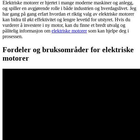
Elektriske motorer er hjertet i mange moderne maskiner og anlegg,
og spiller en avgjørende rolle i både industrien og hverdagslivet. Jeg
har gang på gang erfart hvordan et riktig valg av elektriske motorer
kan bidra til økt effektivitet og lengre levetid for utstyret. Hvis du
vurderer å investere i ny motor, kan du finne et bredt utvalg og
pålitelig informasjon om
elektriske motorer
som kan hjelpe deg i
prosessen.
Fordeler og bruksområder for elektriske
motorer