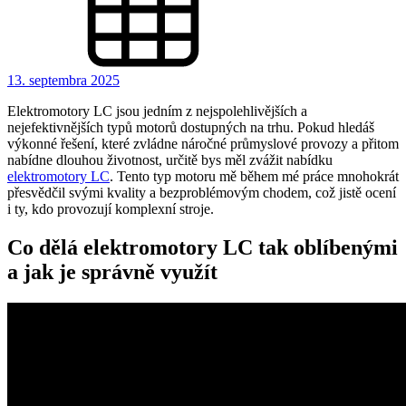
13. septembra 2025
Elektromotory LC jsou jedním z nejspolehlivějších a
nejefektivnějších typů motorů dostupných na trhu. Pokud hledáš
výkonné řešení, které zvládne náročné průmyslové provozy a přitom
nabídne dlouhou životnost, určitě bys měl zvážit nabídku
elektromotory LC
. Tento typ motoru mě během mé práce mnohokrát
přesvědčil svými kvality a bezproblémovým chodem, což jistě ocení
i ty, kdo provozují komplexní stroje.
Co dělá elektromotory LC tak oblíbenými
a jak je správně využít