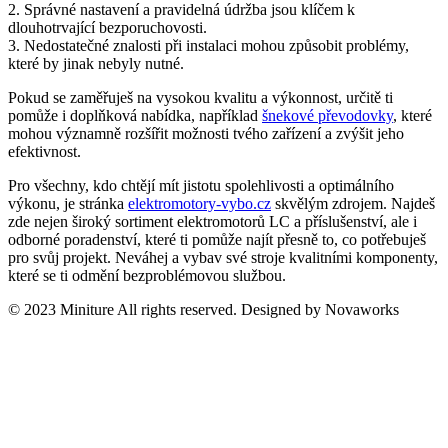
2. Správné nastavení a pravidelná údržba jsou klíčem k
dlouhotrvající bezporuchovosti.
3. Nedostatečné znalosti při instalaci mohou způsobit problémy,
které by jinak nebyly nutné.
Pokud se zaměřuješ na vysokou kvalitu a výkonnost, určitě ti
pomůže i doplňková nabídka, například
šnekové převodovky
, které
mohou významně rozšířit možnosti tvého zařízení a zvýšit jeho
efektivnost.
Pro všechny, kdo chtějí mít jistotu spolehlivosti a optimálního
výkonu, je stránka
elektromotory-vybo.cz
skvělým zdrojem. Najdeš
zde nejen široký sortiment elektromotorů LC a příslušenství, ale i
odborné poradenství, které ti pomůže najít přesně to, co potřebuješ
pro svůj projekt. Neváhej a vybav své stroje kvalitními komponenty,
které se ti odmění bezproblémovou službou.
© 2023 Miniture All rights reserved. Designed by Novaworks