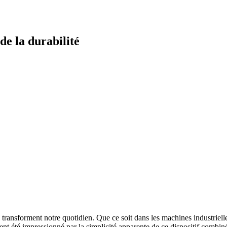
de la durabilité
transforment notre quotidien. Que ce soit dans les machines industrielles
nt été impressionné par la simplicité apparente de ce dispositif combiné