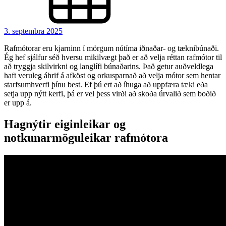
3. septembra 2025
Rafmótorar eru kjarninn í mörgum nútíma iðnaðar- og tæknibúnaði.
Ég hef sjálfur séð hversu mikilvægt það er að velja réttan rafmótor til
að tryggja skilvirkni og langlífi búnaðarins. Það getur auðveldlega
haft veruleg áhrif á afköst og orkusparnað að velja mótor sem hentar
starfsumhverfi þínu best. Ef þú ert að íhuga að uppfæra tæki eða
setja upp nýtt kerfi, þá er vel þess virði að skoða úrvalið sem boðið
er upp á.
Hagnýtir eiginleikar og
notkunarmöguleikar rafmótora