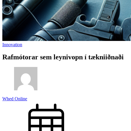
Innovation
Rafmótorar sem leynivopn í tækniiðnaði
Whed Online