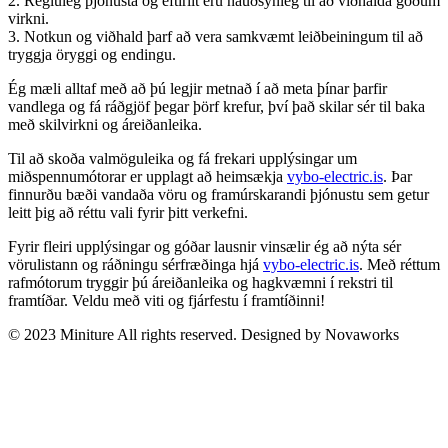
2. Regluleg þjónusta og eftirlit eru nauðsynleg til að viðhalda góðum
virkni.
3. Notkun og viðhald þarf að vera samkvæmt leiðbeiningum til að
tryggja öryggi og endingu.
Ég mæli alltaf með að þú legjir metnað í að meta þínar þarfir
vandlega og fá ráðgjöf þegar þörf krefur, því það skilar sér til baka
með skilvirkni og áreiðanleika.
Til að skoða valmöguleika og fá frekari upplýsingar um
miðspennumótorar er upplagt að heimsækja
vybo-electric.is
. Þar
finnurðu bæði vandaða vöru og framúrskarandi þjónustu sem getur
leitt þig að réttu vali fyrir þitt verkefni.
Fyrir fleiri upplýsingar og góðar lausnir vinsælir ég að nýta sér
vörulistann og ráðningu sérfræðinga hjá
vybo-electric.is
. Með réttum
rafmótorum tryggir þú áreiðanleika og hagkvæmni í rekstri til
framtíðar. Veldu með viti og fjárfestu í framtíðinni!
© 2023 Miniture All rights reserved. Designed by Novaworks