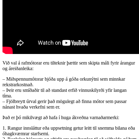
Við val á rafmótorar eru tilteknir þættir sem skipta máli fyrir árangur
og áreiðanleika:
– Miðspennumótorar bjóða upp á góða orkunýtni sem minnkar
rekstrarkostnað.
– Þeir eru smíðaðir til að standast erfið vinnuskilyrði yfir langan
tíma.
– Fjölbreytt úrval gerir það mögulegt að finna mótor sem passar
nánast hvaða verkefni sem er.
Það er þó mikilvægt að hafa í huga ákveðna varnaðarmerki:
1. Rangur innsláttur eða uppsetning getur leitt til snemma bilana eða
óhagkvæmrar starfsemi.