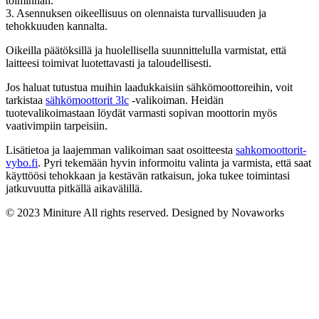
toiminnan.
3. Asennuksen oikeellisuus on olennaista turvallisuuden ja
tehokkuuden kannalta.
Oikeilla päätöksillä ja huolellisella suunnittelulla varmistat, että
laitteesi toimivat luotettavasti ja taloudellisesti.
Jos haluat tutustua muihin laadukkaisiin sähkömoottoreihin, voit
tarkistaa
sähkömoottorit 3lc
-valikoiman. Heidän
tuotevalikoimastaan löydät varmasti sopivan moottorin myös
vaativimpiin tarpeisiin.
Lisätietoa ja laajemman valikoiman saat osoitteesta
sahkomoottorit-
vybo.fi
. Pyri tekemään hyvin informoitu valinta ja varmista, että saat
käyttöösi tehokkaan ja kestävän ratkaisun, joka tukee toimintasi
jatkuvuutta pitkällä aikavälillä.
© 2023 Miniture All rights reserved. Designed by Novaworks