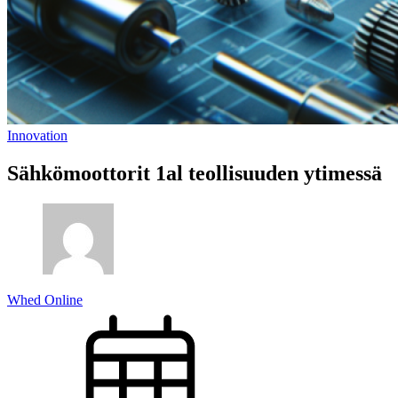
Innovation
Sähkömoottorit 1al teollisuuden ytimessä
Whed Online