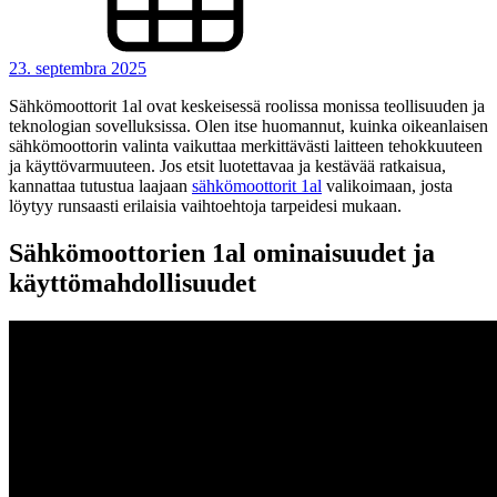
23. septembra 2025
Sähkömoottorit 1al ovat keskeisessä roolissa monissa teollisuuden ja
teknologian sovelluksissa. Olen itse huomannut, kuinka oikeanlaisen
sähkömoottorin valinta vaikuttaa merkittävästi laitteen tehokkuuteen
ja käyttövarmuuteen. Jos etsit luotettavaa ja kestävää ratkaisua,
kannattaa tutustua laajaan
sähkömoottorit 1al
valikoimaan, josta
löytyy runsaasti erilaisia vaihtoehtoja tarpeidesi mukaan.
Sähkömoottorien 1al ominaisuudet ja
käyttömahdollisuudet