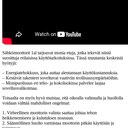
Sähkömoottorit 1al tarjoavat monia etuja, jotka tekevät niistä
suosittuja erilaisissa käyttötarkoituksissa. Tässä muutamia keskeisiä
hyötyjä:
– Energiatehokkuus, joka auttaa alentamaan käyttökustannuksia.
– Kestävät rakenteet soveltuvat vaativiin teollisuusympäristöihin.
– Monipuolisuus eri teho- ja kokoluokissa palvelee laajaa
sovellusvalikoimaa.
Toisaalta on myös hyvä muistaa, että oikealla valinnalla ja huollolla
voidaan välttää mahdolliset ongelmat:
1. Virheellinen moottorin valinta saattaa johtaa tehon
heikkenemiseen ja kulutuksen nousuun.
2. Säännöllinen huolto varmistaa moottorin pitkän käyttöiän ja