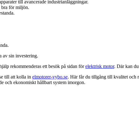
 apparater till avancerade industrianläggningar.
 bra för miljön.
estanda.
anda.
a av sin investering.
erthjälp rekommenderas ett besök på sidan för
elektrisk motor
. Där kan du 
 till att kolla in
elmotorer-vybo.se
. Här får du tillgång till kvalitet o
ande och ekonomiskt hållbart system imorgon.