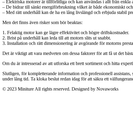
– Elektriska motorer är tillförlitliga och kan användas i allt från enkla
– De bidrar till sänkt energiförbrukning vilket är både ekonomiskt och
– Med rätt underhåll kan de ha en lång livslängd och erbjuda stabil pr
Men det finns även risker som bör beaktas:
1. Felaktig motor kan ge lägre effektivitet och högre driftskostnader.
2. Brist på underhåll kan leda till att motorn slits ut snabbt.
3. Installation och rätt dimensionering är avgörande för motorns prest
Det är viktigt att vara medveten om dessa faktorer för att få ut det bäst
Om du är intresserad av att utforska ett brett sortiment och hitta exp
Slutligen, för kompletterande information och professionell assistans, se
under lång tid. Ta kloka beslut redan idag för att säkra ett välfunger
© 2023 Miniture All rights reserved. Designed by Novaworks