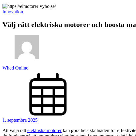
Innovation
Välj rätt elektriska motorer och boosta m
Whed Online
1. septembra 2025
Att välja rätt
elektriska motorer
kan göra hela skillnaden för effektivit
du funderar på att uppgradera eller investera i nya motorer är det klok