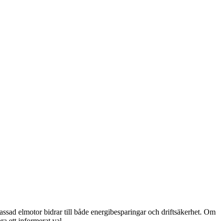
passad elmotor bidrar till både energibesparingar och driftsäkerhet. Om
ra ett informerat val.