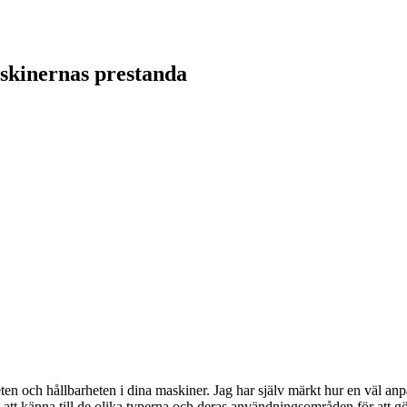
askinernas prestanda
eten och hållbarheten i dina maskiner. Jag har själv märkt hur en väl an
t att känna till de olika typerna och deras användningsområden för att gö